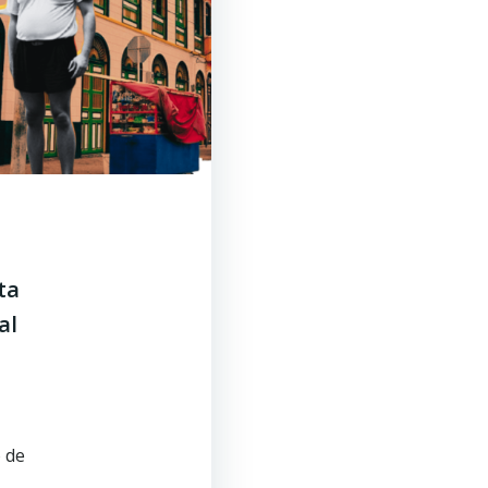
ta
al
 de