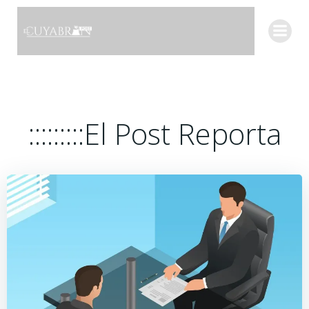
Saltar
al
contenido
:::::::::El Post Reporta