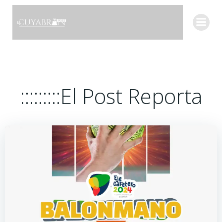
Saltar
al
contenido
:::::::::El Post Reporta