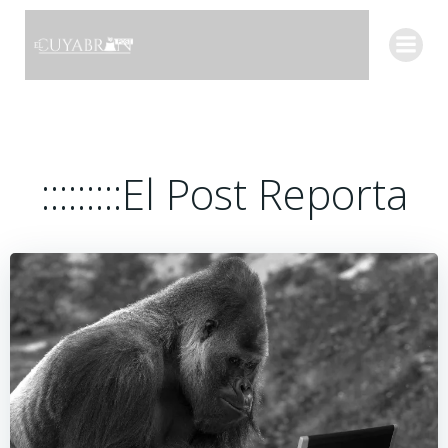
Saltar
al
contenido
:::::::::El Post Reporta