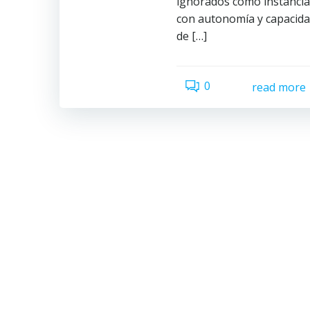
ignorados como instancia
con autonomía y capacid
de […]
0
read more