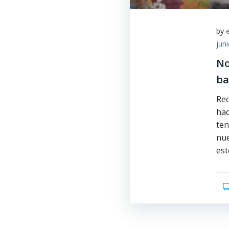
by
jun
No
ba
Rec
hac
ten
nue
est