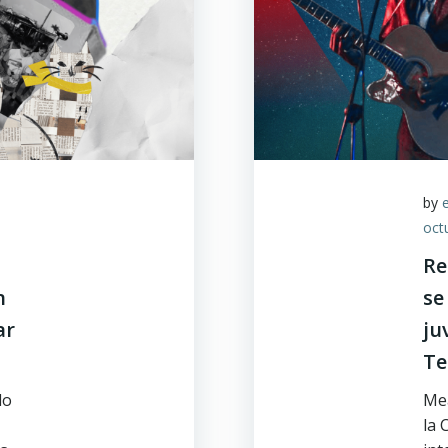
by
oct
Re
n
se
ar
ju
Te
do
Mea
la 