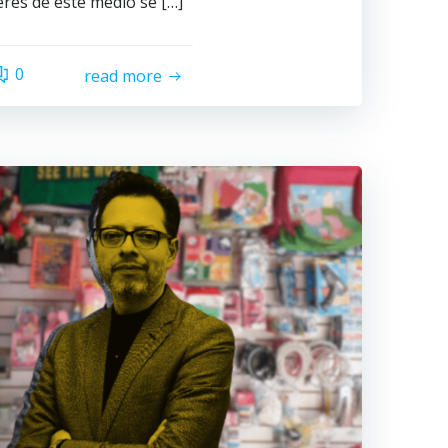
erés de este medio se […]
0
read more