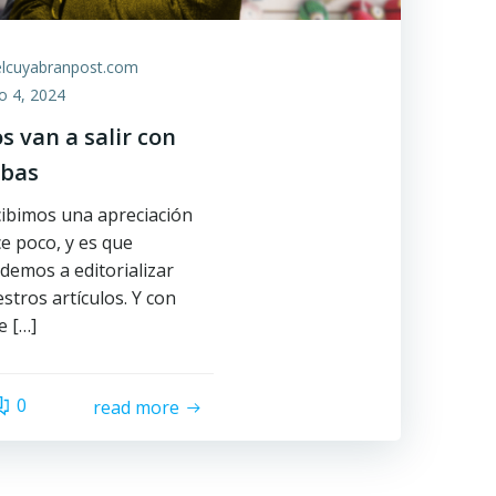
elcuyabranpost.com
io 4, 2024
s van a salir con
bas
ibimos una apreciación
e poco, y es que
demos a editorializar
stros artículos. Y con
e […]
0
read more