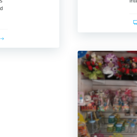
s
int
ad