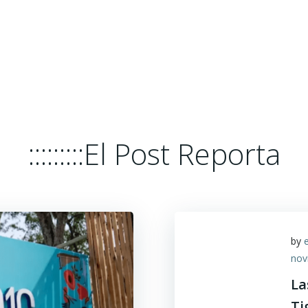
HOME
EL POST REPORTA
PLATA
:::::::::El Post Reporta
by
nov
La
Ti