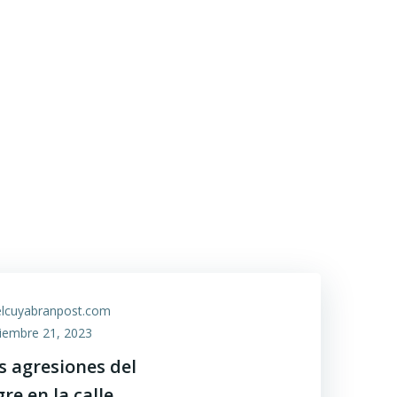
FORMA
CUADERNOS DE NARRATIVA
EL POST OPINA
elcuyabranpost.com
iembre 21, 2023
s agresiones del
gre en la calle