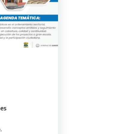
les
,