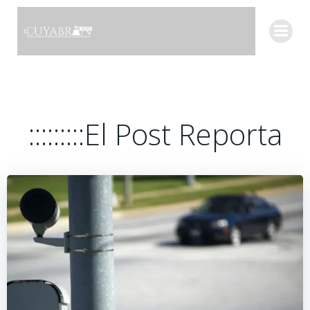
Saltar
al
contenido
:::::::::El Post Reporta