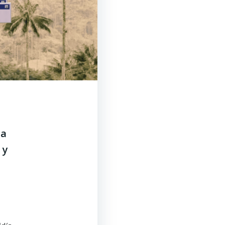
ma
 y