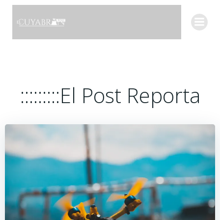
Saltar
al
contenido
:::::::::El Post Reporta