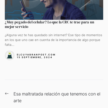
¿Muy pegado del celular? Lo que la CRC te trae para un
mejor servicio
¿Alguna vez te has quedado sin internet? Ese tipo de momentos
en los que uno cae en cuenta de la importancia de algo porque
falta....
ELCUYABRANPOST.COM
15 SEPTIEMBRE, 2024
Navegación
Previous
Esa maltratada relación que tenemos con el
de
post:
arte
entradas