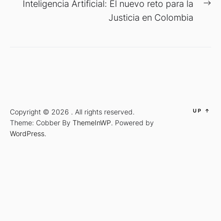
Ne
Inteligencia Artificial: El nuevo reto para la
po
Justicia en Colombia
Copyright © 2026
.
All rights reserved.
UP
↑
Theme: Cobber By
ThemeInWP.
Powered by
WordPress.