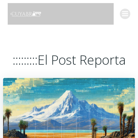
Saltar
al
contenido
:::::::::El Post Reporta