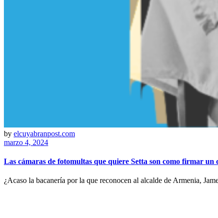
by
elcuyabranpost.com
marzo 4, 2024
Las cámaras de fotomultas que quiere Setta son como firmar un 
¿Acaso la bacanería por la que reconocen al alcalde de Armenia, Jame