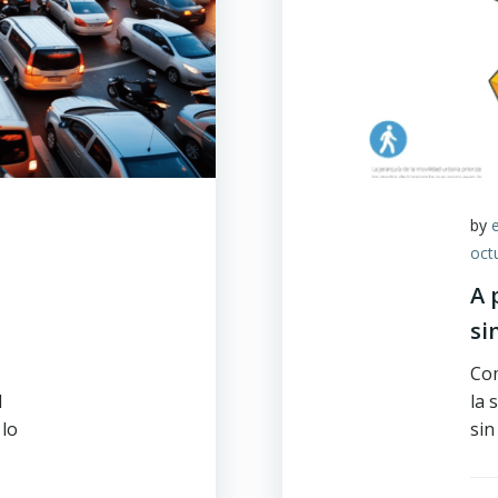
by
oct
A 
N
si
Com
d
la 
lo
sin