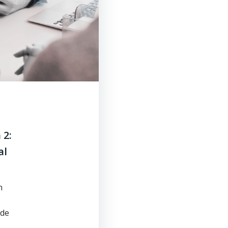
 2:
al
n
 de