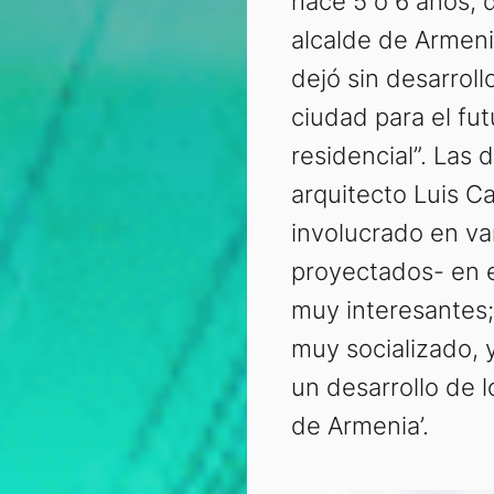
hace 5 o 6 años, 
alcalde de Armeni
dejó sin desarroll
ciudad para el fut
residencial”. Las 
arquitecto Luis C
involucrado en va
proyectados- en e
muy interesantes;
muy socializado, 
un desarrollo de l
de Armenia’.