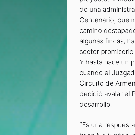
de una administrac
Centenario, que
camino destapado 
algunas fincas, h
sector promisorio 
Y hasta hace un p
cuando el Juzgado
Circuito de Armeni
decidió avalar el 
desarrollo.
“Es una respuest