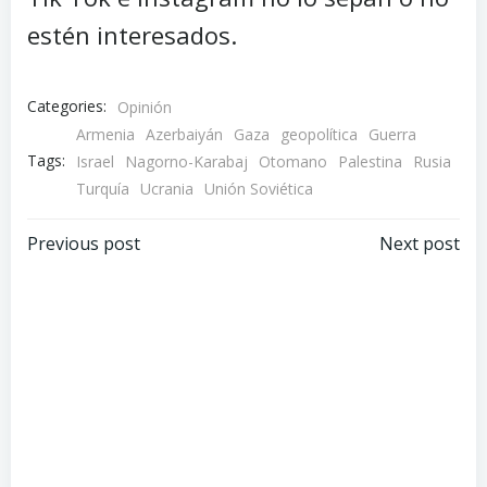
estén interesados.
Categories:
Opinión
Armenia
Azerbaiyán
Gaza
geopolítica
Guerra
Tags:
Israel
Nagorno-Karabaj
Otomano
Palestina
Rusia
Turquía
Ucrania
Unión Soviética
Post
Post
Previous post
Next post
navigation
navigation