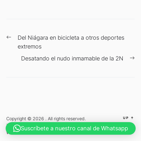
Navegación
Previous
Del Niágara en bicicleta a otros deportes
de
post:
extremos
entradas
Ne
Desatando el nudo inmamable de la 2N
po
Copyright © 2026
.
All rights reserved.
UP
↑
Theme: Cobber By
ThemeInWP.
Powered by
Suscríbete a nuestro canal de Whatsapp
WordPress.