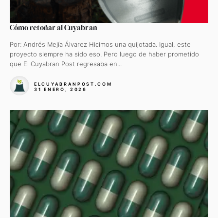
Cómo retoñar al Cuyabran
Por: Andrés Mejía Álvarez Hicimos una quijotada. Igual, este
proyecto siempre ha sido eso. Pero luego de haber prometido
que El Cuyabran Post regresaba en...
ELCUYABRANPOST.COM
31 ENERO, 2026