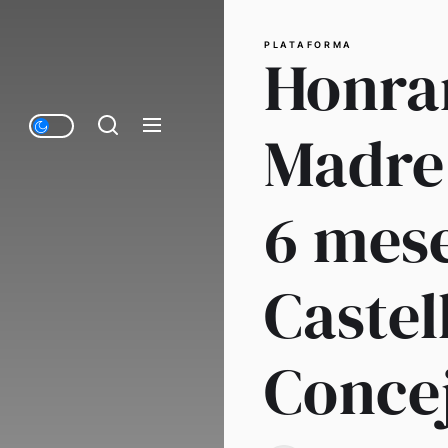
PLATAFORMA
Honrar
Madre:
6 mese
Castel
Conce