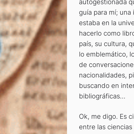
autogestionada q
guía para mí; una
estaba en la univ
hacerlo como libr
país, su cultura, 
lo emblemático, lo
de conversacione
nacionalidades, 
buscando en inte
bibliográficas…
Ok, me digo. Es c
entre las ciencia