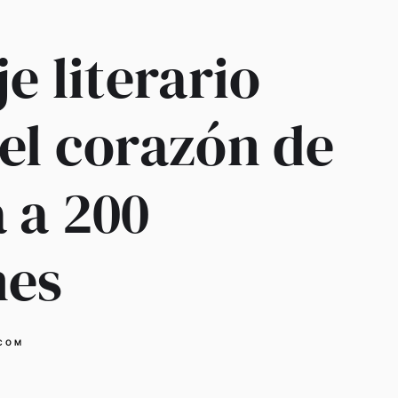
je literario
el corazón de
 a 200
nes
COM