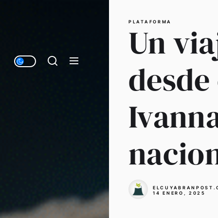
PLATAFORMA
Un via
desde 
Ivanna
nacio
ELCUYABRANPOST.
14 ENERO, 2025